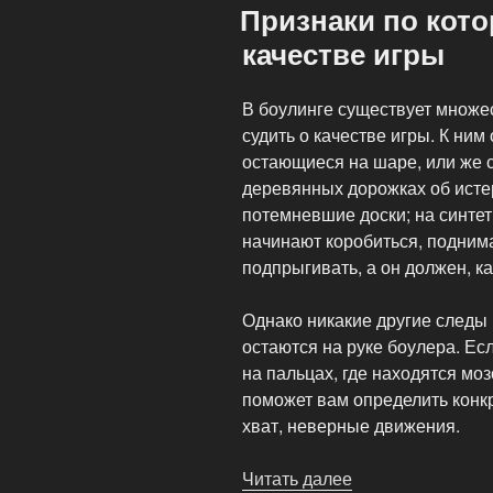
Признаки по кот
качестве игры
В боулинге существует множе
судить о качестве игры. К ним
остающиеся на шаре, или же 
деревянных дорожках об исте
потемневшие доски; на синте
начинают коробиться, поднима
подпрыгивать, а он должен, ка
Однако никакие другие следы н
остаются на руке боулера. Ес
на пальцах, где находятся моз
поможет вам определить конк
хват, неверные движения.
Читать далее
«Признаки