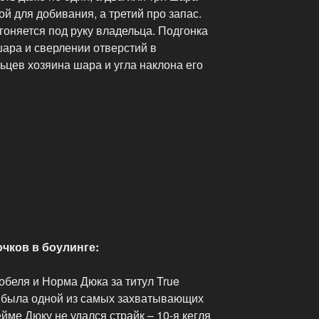
ой для добивания, а третий про запас.
оняется под руку владельца. Подгонка
шара и сверлении отверстий в
ьцев хозяина шара и угла наклона его
чков в боулинге:
беля и Норма Дюка за титул True
г. была одной из самых захватывающих
йме Дюку не удался страйк – 10-я кегля