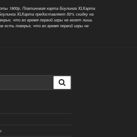
арты 1900р. Платиновая карта Боулинга XLКарта
 Боулинга XLКарта предоставляет 50% скидку на
верье, что во время первой игры не везет лишь
в есть поверье, что во время первой игры не
Поиск
г