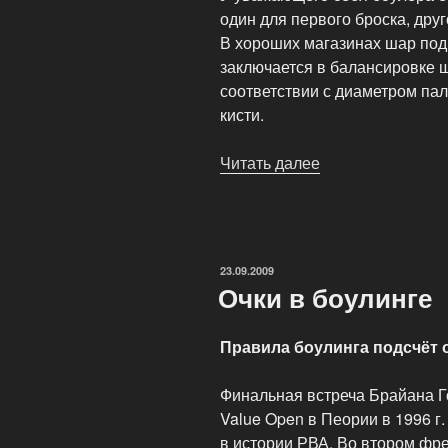
один для первого броска, друг
В хороших магазинах шар подг
заключается в балансировке 
соответствии с диаметром пал
кисти.
Читать далее
«Хорошие
и
качественные
шары
для
ОПУБЛИКОВАНО
23.09.2009
боулинга»
Очки в боулинге
Правила боулинга подсчёт о
Финальная встреча Брайана Го
Value Open в Пеории в 1996 
в истории РВА. Во втором фре