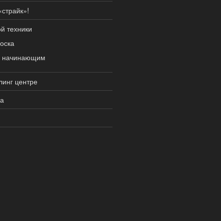
«страйк»!
й техники
оска
ы начинающим
линг центре
га