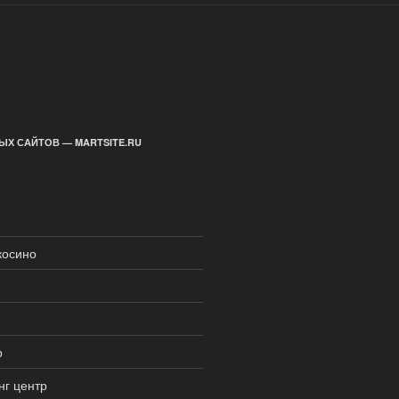
ЫХ САЙТОВ — MARTSITE.RU
косино
р
нг центр