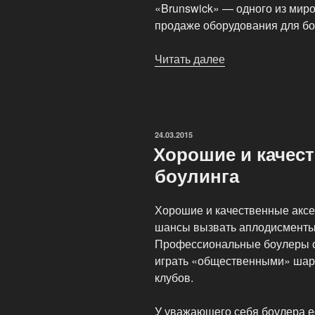
«Brunswick» — одного из мир
продаже оборудования для бо
Читать далее
«Cпециализиро
магазин
Про-
Шоп
(Pro-
ОПУБЛИКОВАНО
24.03.2015
Shop)»
Хорошие и качес
боулинга
Хорошие и качественные аксе
шансы вызвать аплодисменты 
Профессиональные боулеры с
играть «общественными» шар
клубов.
У уважающего себя боулера ес