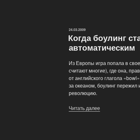
по
которым
можно
судить
ОПУБЛИКОВАНО
24.03.2009
о
Когда боулинг ст
качестве
автоматическим
игры»
Из Европы игра попала в свое
считают многие), где она, пр
от английского глагола «bowl»
за океаном, боулинг пережил
революцию.
Читать далее
«Когда
боулинг
становится
автоматическим