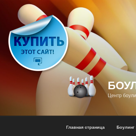
Перейти
к
содержимому
БОУ
Центр боули
Главная страница
Боулинг