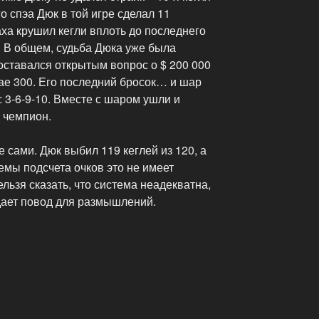
о спэа Дюк в той игре сделал 11
аха крушил кегли вплоть до последнего
. В общем, судьба Дюка уже была
оставался открытым вопрос о $ 200 000
чае 300. Его последний бросок… и шар
и: 3-6-9-10. Вместе с шаром ушли и
– чемпион.
 сами. Дюк выбил 119 кеглей из 120, а
темы подсчета очков это не имеет
ельзя сказать, что система неадекватна,
дает повод для размышлений.