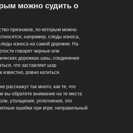
орым можно судить о
ство признаков, по которым можно
 относятся, например, следы износа,
следы износа на самой дорожке. На
ртости говорят черные или
тических дорожках швы, соединения
ться, что заставляет шар
к известно, ровно катиться.
е расскажут так много, как те, что
ли вы обратите внимание на те места
оли, утолщения, уплотнения, это
ретные ошибки при игре: неправильный