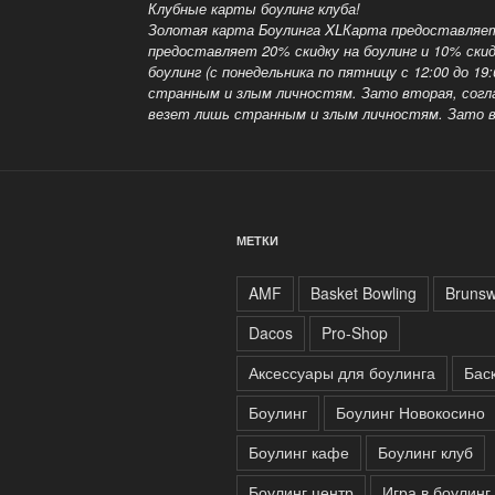
Клубные карты боулинг клуба!
Золотая карта Боулинга XLКарта предоставляет 
предоставляет 20% скидку на боулинг и 10% ски
боулинг (с понедельника по пятницу с 12:00 до 
странным и злым личностям. Зато вторая, соглас
везет лишь странным и злым личностям.
Зато в
МЕТКИ
AMF
Basket Bowling
Brunsw
Dacos
Pro-Shop
Аксессуары для боулинга
Бас
Боулинг
Боулинг Новокосино
Боулинг кафе
Боулинг клуб
Боулинг центр
Игра в боулинг