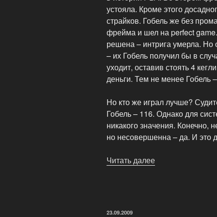
устояла. Кроме этого досадног
страйков. Гобель же без пром
фрейма и шел на perfect game
решена – интрига умерла. Но 
– их Гобель получил бы в слу
уходит, оставив стоять 4 кегл
деньги. Тем не менее Гобель 
Но кто же играл лучше? Судите
Гобель – 116. Однако для сис
никакого значения. Конечно, н
но несовершенна – да. И это 
Читать далее
«Очки
в
боулинге»
ОПУБЛИКОВАНО
23.09.2009