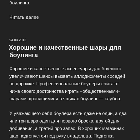
боулинга.
Читать далее
«Cпециализированный
магазин
Про-
Шоп
ОПУБЛИКОВАНО
24.03.2015
Хорошие и качественные шары для
(Pro-
боулинга
Shop)»
Хорошие и качественные аксессуары для боулинга
увеличивают шансы вызвать аплодисменты соседей
по дорожке. Профессиональные боулеры считают
ниже своего достоинства играть «общественными»
шарами, хранящимися в ящиках боулинг — клубов.
У уважающего себя боулера есть даже не один, а два
или три шара один для первого броска, другой для
добивания, а третий про запас. В хороших магазинах
шар подгоняется под руку владельца. Подгонка