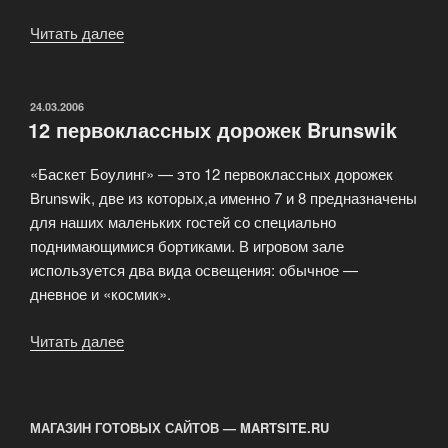
Читать далее
«Любительский
Турнир
по
Боулингу»
ОПУБЛИКОВАНО
24.03.2006
12 первоклассных дорожек Brunswik
«Баскет Боулинг» — это 12 первоклассных дорожек
Brunswik, две из которых,а именно 7 и 8 предназначены
для наших маленьких гостей со специально
поднимающимися бортиками. В игровом зале
используется два вида освещения: обычное —
дневное и «космик».
Читать далее
«12
первоклассных
дорожек
Brunswik»
МАГАЗИН ГОТОВЫХ САЙТОВ — MARTSITE.RU