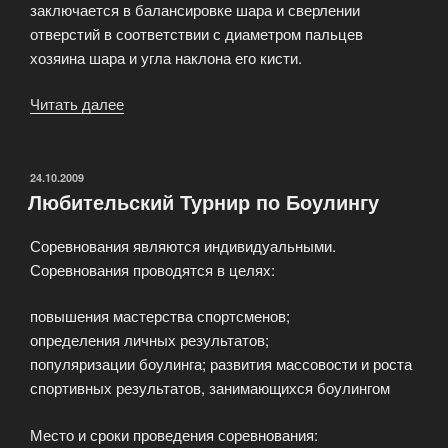
заключается в балансировке шара и сверлении
отверстий в соответствии с диаметром пальцев
хозяина шара и угла наклона его кисти.
Читать далее
«Хорошие
и
качественные
шары
ОПУБЛИКОВАНО
24.10.2009
Любительский Турнир по Боулингу
для
боулинга»
Соревнования являются индивидуальными.
Соревнования проводятся в целях:
повышения мастерства спортсменов;
определения личных результатов;
популяризации боулинга; развития массовости и роста
спортивных результатов, занимающихся боулингом
Место и сроки проведения соревнования: