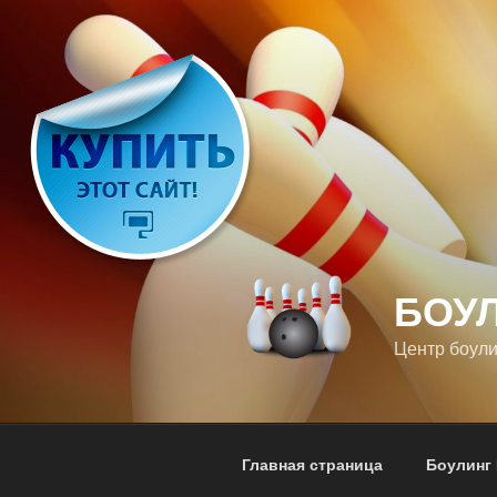
Перейти
к
содержимому
БОУ
Центр боули
Главная страница
Боулинг