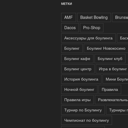
МЕТКИ
AMF
Basket Bowling
Brunsw
Dacos
Pro-Shop
Аксессуары для боулинга
Бас
Боулинг
Боулинг Новокосино
Боулинг кафе
Боулинг клуб
Боулинг центр
Игра в боулинг
История боулинга
Мини Боули
Ночной боулинг
Правила
Правила игры
Развлекательны
Турнир по Боулингу
Турниры 
Чемпионат по боулингу