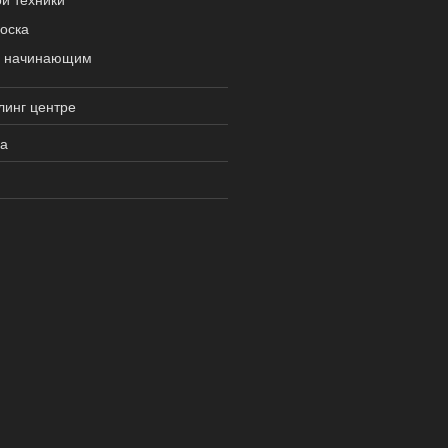
оска
ы начинающим
линг центре
га