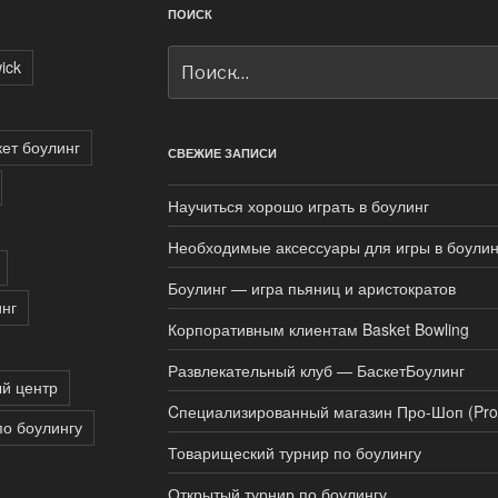
ПОИСК
Искать:
ick
кет боулинг
СВЕЖИЕ ЗАПИСИ
Научиться хорошо играть в боулинг
Необходимые аксессуары для игры в боулин
Боулинг — игра пьяниц и аристократов
нг
Корпоративным клиентам Basket Bowling
Развлекательный клуб — БаскетБоулинг
й центр
Cпециализированный магазин Про-Шоп (Pro
по боулингу
Товарищеский турнир по боулингу
Открытый турнир по боулингу