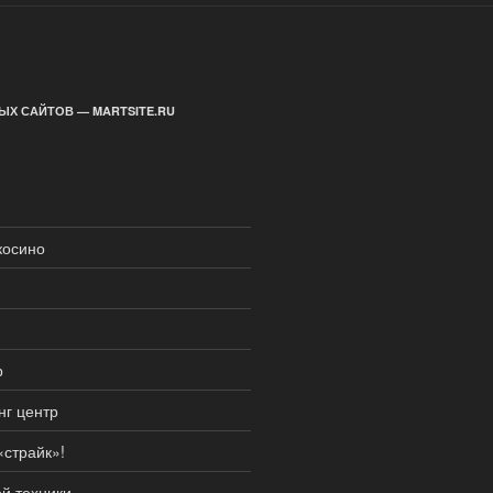
ЫХ САЙТОВ — MARTSITE.RU
косино
р
нг центр
«страйк»!
й техники