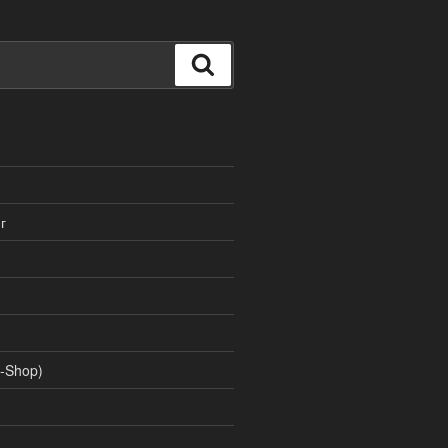
Поиск
г
-Shop)