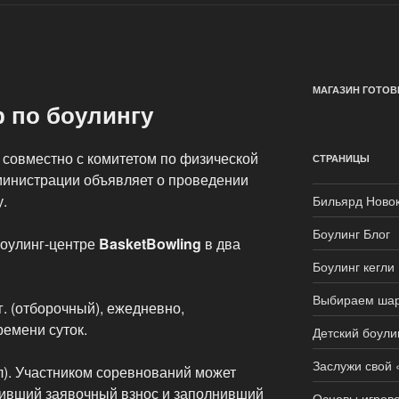
МАГАЗИН ГОТОВ
 по боулингу
совместно с комитетом по физической
СТРАНИЦЫ
дминистрации объявляет о проведении
у.
Бильярд Ново
Боулинг Блог
боулинг-центре
BasketBowling
в два
Боулинг кегли
Выбираем ша
г. (отборочный), ежедневно,
ремени суток.
Детский боули
Заслужи свой 
ал). Участником соревнований может
тивший заявочный взнос и заполнивший
Основы игрово