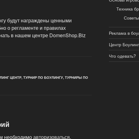
Техника бр
Совет
нгу будут награждены ценными
но о регламенте и правилах
Реклама в боу
нать в нашем центре DomenShop.Biz
Центр Боулин
Что одевать?
ЛИНГ ЦЕНТР
,
ТУРНИР ПО БОУЛИНГУ
,
ТУРНИРЫ ПО
рий
ам необходимо
авторизоваться
.