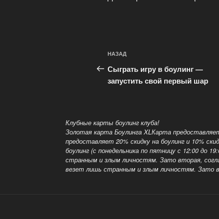
Навигация
Предыдущая
НАЗАД
по
запись:
Сыграть игру в боулинг —
записям
запустить свой первый шар
Клубные карты боулинг клуба!
Золотая карта Боулинга XLКарта предоставляет 
предоставляет 20% скидку на боулинг и 10% ски
боулинг (с понедельника по пятницу с 12:00 до 
странным и злым личностям. Зато вторая, соглас
везет лишь странным и злым личностям.
Зато в