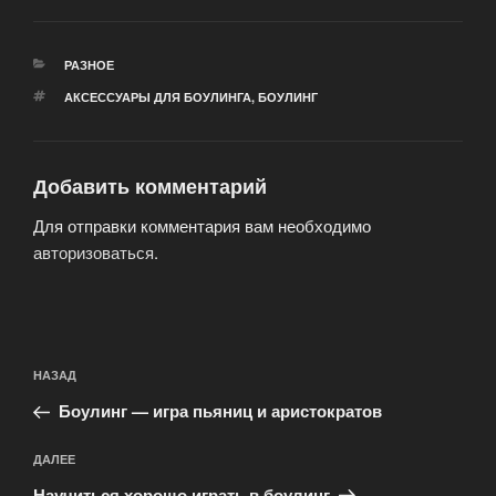
РУБРИКИ
РАЗНОЕ
МЕТКИ
АКСЕССУАРЫ ДЛЯ БОУЛИНГА
,
БОУЛИНГ
Добавить комментарий
Для отправки комментария вам необходимо
авторизоваться
.
Навигация
Предыдущая
НАЗАД
по
запись:
записям
Боулинг — игра пьяниц и аристократов
Следующая
ДАЛЕЕ
запись
Научиться хорошо играть в боулинг