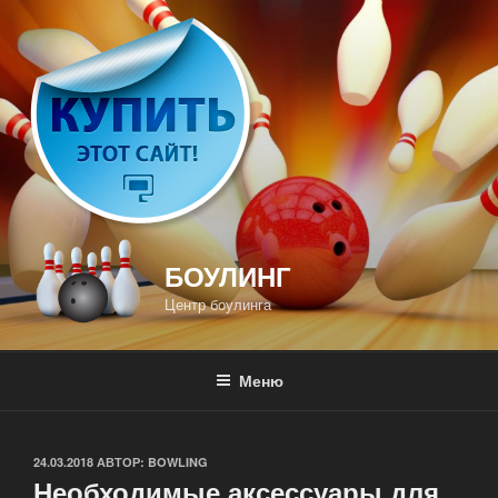
Перейти
к
содержимому
БОУЛИНГ
Центр боулинга
Меню
ОПУБЛИКОВАНО
24.03.2018
АВТОР:
BOWLING
Необходимые аксессуары для